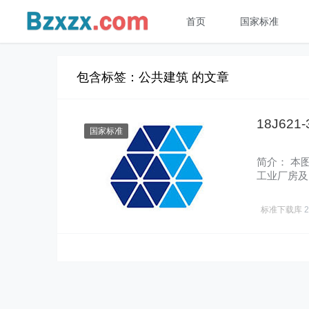
首页
国家标准
包含标签：公共建筑 的文章
18J62
国家标准
简介： 本
工业厂房及
（包……
标准下载库
2