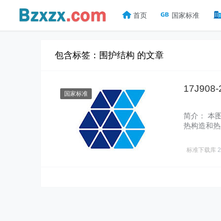
首页
国家标准
包含标签：围护结构 的文章
17J9
国家标准
简介： 本
热构造和热
热构造……
标准下载库
2