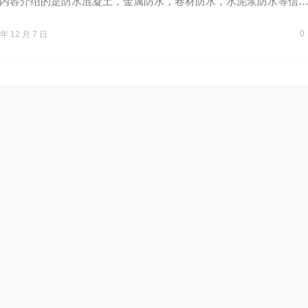
内容介绍的是防水混凝土，金属防水，卷材防水，水泥浆防水等信
…
0
 年 12 月 7 日