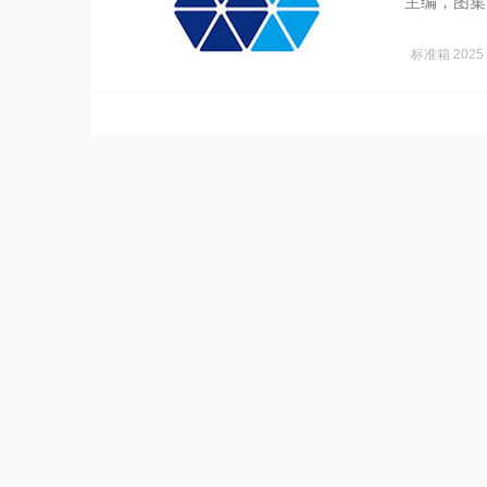
主编，图集
息。 标…
标准箱
2025