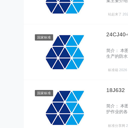
集主要介绍
室、屋面…
站起来了
20
24CJ4
国家标准
简介： 本
生产的防水
工程领……
标准箱
2026
18J63
国家标准
简介： 本
护作业的各
机、悬……
标准分享网
2