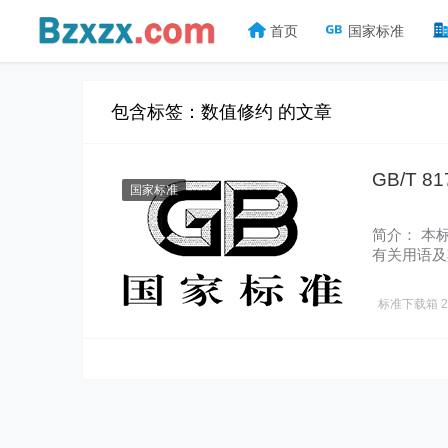
首页
国家标准
包含标签：数值修约 的文章
GB/T 
国家标准
简介： 本
有关用语及
法。 本…
标准下载箱
2