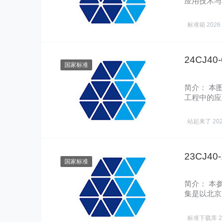
应用技术与
括：编制…
标准箱
2026
24CJ4
国家标准
简介： 本
工程中的应
制说明……
站起来了
20
23CJ
国家标准
简介： 本
集是以北京
程领域……
标准下载库
2