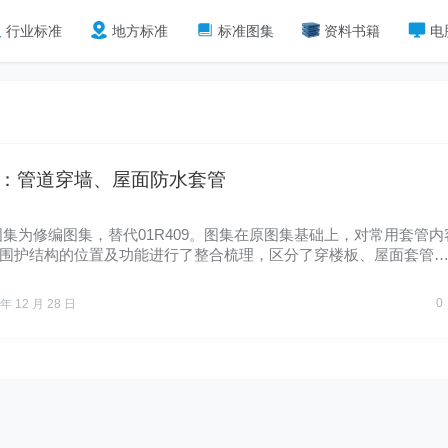
行业标准
地方标准
标准图集
资料书籍
电
09 ：管道穿墙、屋面防水套管
图集为修编图集，替代01R409。图集在原图集基础上，对常用套管内
围护结构的位置及功能进行了整合梳理，区分了穿楼板、屋面套管
0
 年 12 月 28 日